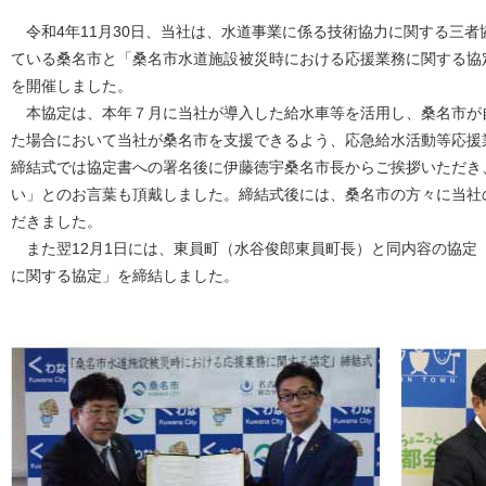
令和4年11月30日、当社は、水道事業に係る技術協力に関する三者
ている桑名市と「桑名市水道施設被災時における応援業務に関する協
を開催しました。
本協定は、本年７月に当社が導入した給水車等を活用し、桑名市が
た場合において当社が桑名市を支援できるよう、応急給水活動等応援
締結式では協定書への署名後に伊藤徳宇桑名市長からご挨拶いただき、
い」とのお言葉も頂戴しました。締結式後には、桑名市の方々に当社
だきました。
また翌12月1日には、東員町（水谷俊郎東員町長）と同内容の協定
に関する協定」を締結しました。