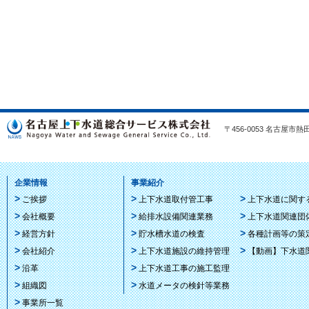
〒456-0053 名古屋市熱田区
企業情報
事業紹介
ご挨拶
上下水道取付管工事
上下水道に関す
会社概要
給排水設備関連業務
上下水道関連団
経営方針
貯水槽水道の検査
各種計画等の策
会社紹介
上下水道施設の維持管理
【動画】下水道
沿革
上下水道工事の施工監理
組織図
水道メータの検針等業務
事業所一覧