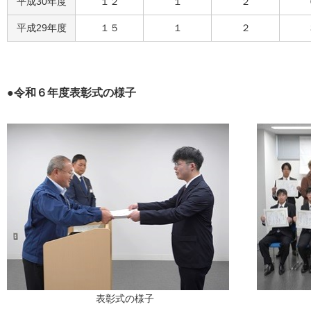
平成30年度
１２
１
２
平成29年度
１５
１
２
●令和６年度表彰式の様子
表彰式の様子