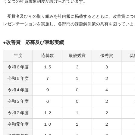
う２つの社員表彰制度が設けられています。
受賞者及びその取り組みを社内報に掲載するとともに、改善賞につ
レゼンテーションを実施し、各部門の課題解決策の共有を図っていま
●改善賞 応募及び表彰実績
年度
応募数
最優秀賞
優秀賞
奨
令和６年度
１５
３
３
令和５年度
７
１
２
令和４年度
９
０
４
令和３年度
６
０
２
令和２年度
１２
１
２
令和元年度
１０
１
２