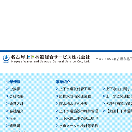
〒456-0053 名古屋市熱田区
企業情報
事業紹介
ご挨拶
上下水道取付管工事
上下水道に関す
会社概要
給排水設備関連業務
上下水道関連団
経営方針
貯水槽水道の検査
各種計画等の策
会社紹介
上下水道施設の維持管理
【動画】下水道
沿革
上下水道工事の施工監理
組織図
水道メータの検針等業務