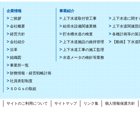
企業情報
事業紹介
ご挨拶
上下水道取付管工事
上下水道に関す
会社概要
給排水設備関連業務
上下水道関連団
経営方針
貯水槽水道の検査
各種計画等の策
会社紹介
上下水道施設の維持管理
【動画】下水道
沿革
上下水道工事の施工監理
組織図
水道メータの検針等業務
事業所一覧
財務情報・経営戦略計画
社員表彰制度
ＳＤＧｓの取組
サイトのご利用について
サイトマップ
リンク集
個人情報保護方針