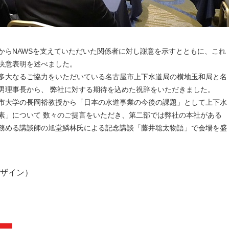
らNAWSを支えていただいた関係者に対し謝意を示すとともに、これ
決意表明を述べました。
多大なるご協力をいただいている名古屋市上下水道局の横地玉和局と名
男理事長から、 弊社に対する期待を込めた祝辞をいただきました。
市大学の長岡裕教授から「日本の水道事業の今後の課題」として上下水
素」について 数々のご提言をいただき、第二部では弊社の本社がある
務める講談師の旭堂鱗林氏による記念講談「藤井聡太物語」で会場を盛
ザイン）