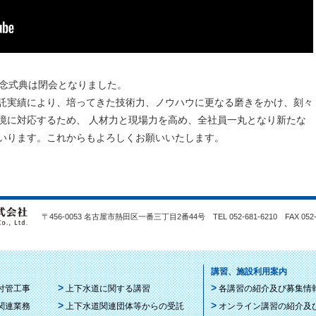
念式典は閉会となりました。
託実績により、培ってきた技術力、ノウハウに更なる磨きをかけ、刻々
境に対応するため、 人材力と現場力を高め、全社員一丸となり新たな
いります。これからもよろしくお願いいたします。
〒456-0053 名古屋市熱田区一番三丁目2番44号 TEL 052-681-6210 FAX 052-2
講習、施設利用案内
付管工事
上下水道に関する講習
各講習の紹介及び募集情
関連業務
上下水道関連団体等からの受託
オンライン講習の紹介及