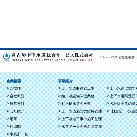
〒456-0053 名古屋市熱田区
企業情報
事業紹介
ご挨拶
上下水道取付管工事
上下水道に関す
会社概要
給排水設備関連業務
上下水道関連団
経営方針
貯水槽水道の検査
各種計画等の策
会社紹介
上下水道施設の維持管理
【動画】下水道
沿革
上下水道工事の施工監理
組織図
水道メータの検針等業務
事業所一覧