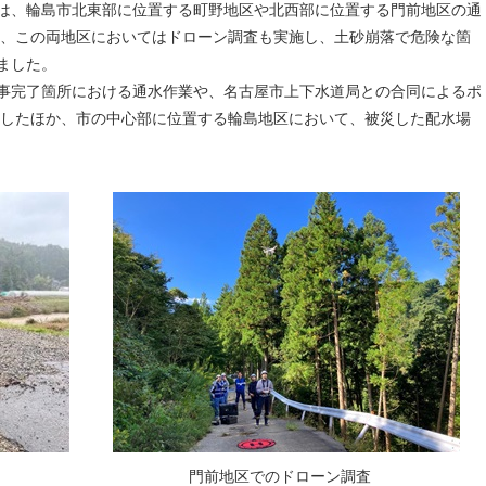
は、輪島市北東部に位置する町野地区や北西部に位置する門前地区の通
た、この両地区においてはドローン調査も実施し、土砂崩落で危険な箇
ました。
事完了箇所における通水作業や、名古屋市上下水道局との合同によるポ
施したほか、市の中心部に位置する輪島地区において、被災した配水場
門前地区でのドローン調査