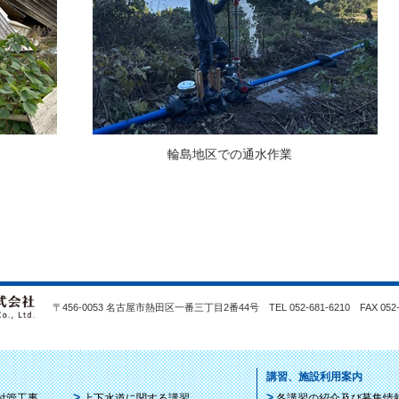
輪島地区での通水作業
〒456-0053 名古屋市熱田区一番三丁目2番44号 TEL 052-681-6210 FAX 052-2
講習、施設利用案内
付管工事
上下水道に関する講習
各講習の紹介及び募集情