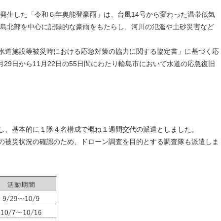
て発生した「令和６年奥能登豪雨」は、台風14号から変わった温帯低気
半島北部を中心に記録的な豪雨をもたらし、河川の氾濫や土砂災害など
水道施設等被災時における応急対策の協力に関する協定書」に基づく応
月29日から11月22日の55日間にわたり輪島市において水道の応急復旧
し、基本的に１隊４名構成で概ね１週間交代の派遣としました。
の被災状況の確認のため、ドローン調査を目的とする調査隊も派遣しま