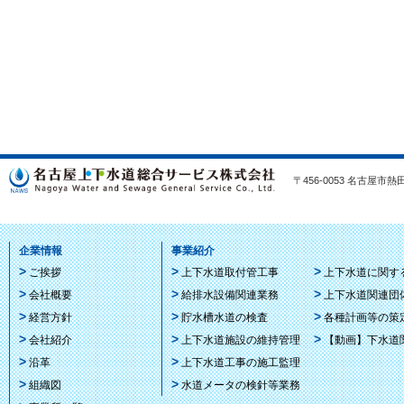
〒456-0053 名古屋市熱田区
企業情報
事業紹介
ご挨拶
上下水道取付管工事
上下水道に関す
会社概要
給排水設備関連業務
上下水道関連団
経営方針
貯水槽水道の検査
各種計画等の策
会社紹介
上下水道施設の維持管理
【動画】下水道
沿革
上下水道工事の施工監理
組織図
水道メータの検針等業務