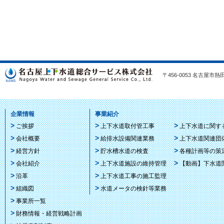
〒456-0053 名古屋市熱田区
企業情報
事業紹介
ご挨拶
上下水道取付管工事
上下水道に関す
会社概要
給排水設備関連業務
上下水道関連団
経営方針
貯水槽水道の検査
各種計画等の策
会社紹介
上下水道施設の維持管理
【動画】下水道
沿革
上下水道工事の施工監理
組織図
水道メータの検針等業務
事業所一覧
財務情報・経営戦略計画