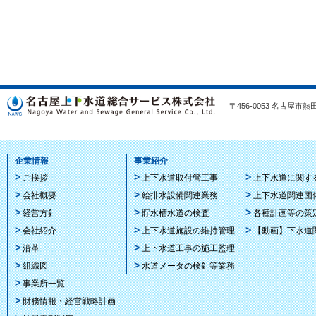
〒456-0053 名古屋市熱田区
企業情報
事業紹介
ご挨拶
上下水道取付管工事
上下水道に関す
会社概要
給排水設備関連業務
上下水道関連団
経営方針
貯水槽水道の検査
各種計画等の策
会社紹介
上下水道施設の維持管理
【動画】下水道
沿革
上下水道工事の施工監理
組織図
水道メータの検針等業務
事業所一覧
財務情報・経営戦略計画